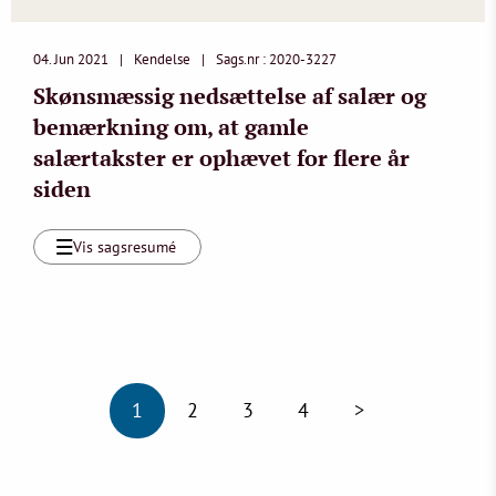
04. Jun 2021
Kendelse
Sags.nr : 2020-3227
Skønsmæssig nedsættelse af salær og
bemærkning om, at gamle
salærtakster er ophævet for flere år
siden
Vis sagsresumé
1
2
3
4
>