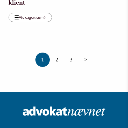
klient
Vis sagsresumé
1
2
3
>